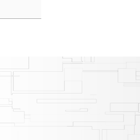
。
ます。