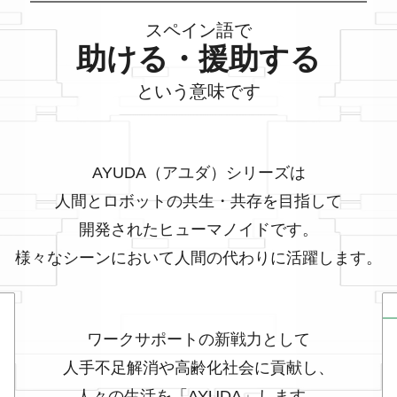
スペイン語で
DA-MiraMe」を追加しました。
助ける・援助する
UDA」を追加しました。
という意味です
加しました。
AYUDA（アユダ）シリーズは
ト「AYUDA」「AYUDA-MíraMe」を「第48回ジャンボびっくり見本
人間とロボットの共生・共存を目指して
開発されたヒューマノイドです。
年3月14日より相模原市役所で「AYUDA-MiraMe」の運用を開始します。
様々なシーンにおいて人間の代わりに活躍します。
「AYUDA」「AYUDA-MiraMe」が金沢区総合庁舎にて実証実験を実施し
ワークサポートの新戦力として
ロボット「AYUDA-MiraMe」を「テクニカルショウヨコハマ2022」に
人手不足解消や高齢化社会に貢献し、
ロボット「AYUDA-MiraMe」をアリオ橋本のイベントに出展します。
人々の生活を「AYUDA」します。