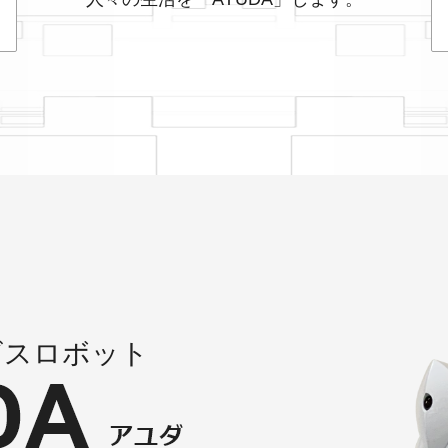
催される相模原商工会議所のイベント「SAgamihara Robot A DAy」にAY
ロボット「AYUDA-MiraMe」を相模原市役所の展示イベントに出展しま
ニューアルしました。
ロボット「AYUDA-MiraMe」がロボット導入支援補助金の対象ロボッ
ト「AYUDA」が横須賀市役所にて２回目の実証実験を実施します。
ビスロボット
8時より「AYUDA-MiraMe」がテレビ神奈川で放映中のカナフルTVに出
ボット「AYUDA-MiraMe」の販売を開始します。