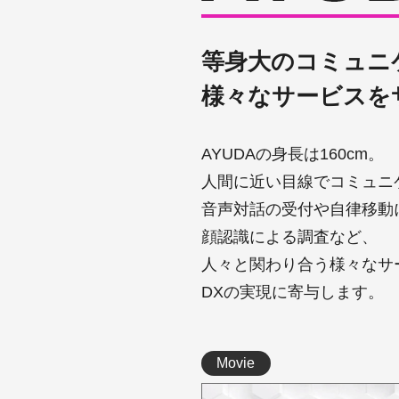
2021/03/26
感染症対策支援AI
等身大のコミュニ
2021/03/26
自律移動型サービ
様々なサービスを
AYUDAの身長は160cm。
人間に近い目線でコミュニ
音声対話の受付や自律移動
顔認識による調査など、
人々と関わり合う様々なサ
DXの実現に寄与します。
Movie