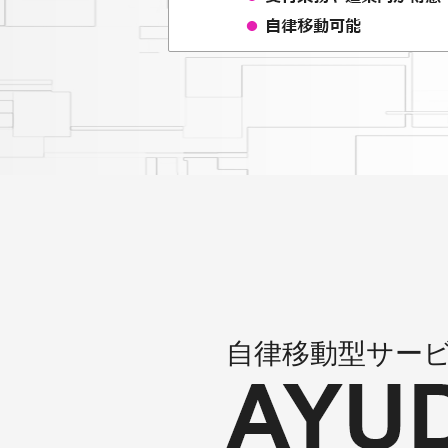
2021/11/24
11月27日(土)に開
展します。
2021/11/02
感染症対策支援AI
2021/10/01
ホームページをリ
2021/05/31
感染症対策支援AI
2021/04/28
CIJのAIロボッ
2021/04/12
自律移動型サー
4月18日（日）1
2021/03/29
感染症対策支援AIロ