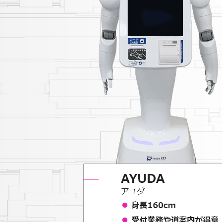
2022/05/12
第3回コラム「AYU
2022/04/25
第2回コラム「AY
2022/04/12
コラムページを追
2022/04/04
ＣＩＪのAIロボッ
2022/03/11
自治体初！ 2022
2022/03/04
CIJのAIロボット
2022/02/01
感染症対策支援AI
2021/11/30
感染症対策支援AI