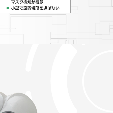
UDA-MiraMeを出
す。
トに認定されました。
演します。